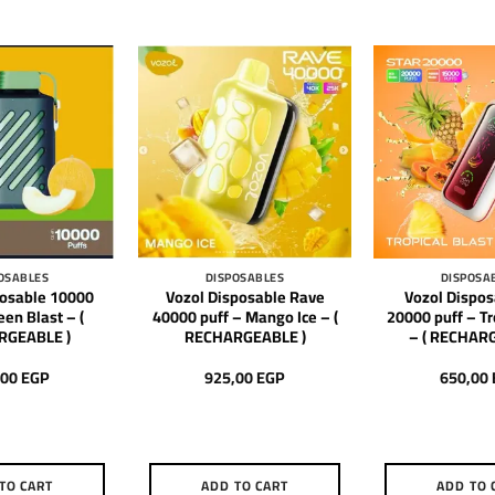
OSABLES
DISPOSABLES
DISPOSA
posable 10000
Vozol Disposable Rave
Vozol Dispos
een Blast – (
40000 puff – Mango Ice – (
20000 puff – Tr
RGEABLE )
RECHARGEABLE )
– ( RECHAR
,00
EGP
925,00
EGP
650,00
TO CART
ADD TO CART
ADD TO 