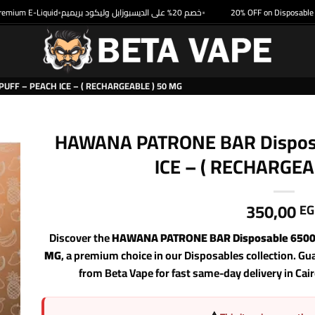
um E-Liquid
خصم 20% على الديسبوزابل وليكود بريميم
20% OFF on Disposable & Pr
•
•
FF – PEACH ICE – ( RECHARGEABLE ) 50 MG
HAWANA PATRONE BAR Disposa
ICE – ( RECHARGEA
350,00
EG
Discover the
HAWANA PATRONE BAR Disposable 6500 p
MG
, a premium choice in our Disposables collection. G
from Beta Vape for fast same-day delivery in Cai