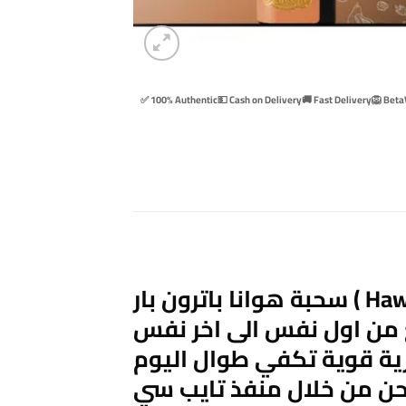
✅ 100% Authentic
💵 Cash on Delivery
🚚 Fast Delivery
🦁 Beta
سحبة هوانا باترون بار ( Hawana Disposable Patrone Bar ) سحبة جاهزة تعطي 6500 سحبة تأتي
ع من اول نفس الى اخر نفس
ارية قوية تكفي طوال اليوم
شحن من خلال منفذ تايب سي