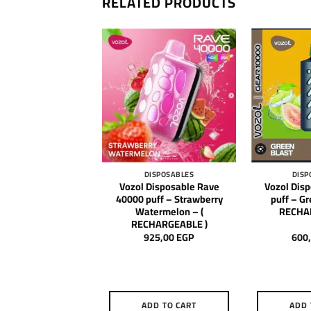
RELATED PRODUCTS
DISPOSABLES
DISPOSABLES
DISP
Adjust Disposable
Vozol Disposable Rave
Vozol Dis
uff – Passionfruit
40000 puff – Strawberry
puff – Gr
RECHARGEABLE )
Watermelon – (
RECHA
RECHARGEABLE )
850,00
EGP
925,00
EGP
600
DD TO CART
ADD TO CART
ADD 