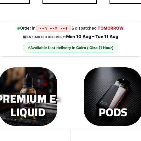
Order in
& dispatched
TOMORROW
--h --m --s
Mon 10 Aug – Tue 11 Aug
📅
ESTIMATED DELIVERY:
⚡
Available fast delivery in
Cairo / Giza (1 Hour)
PREMIUM E-
LIQUID
PODS