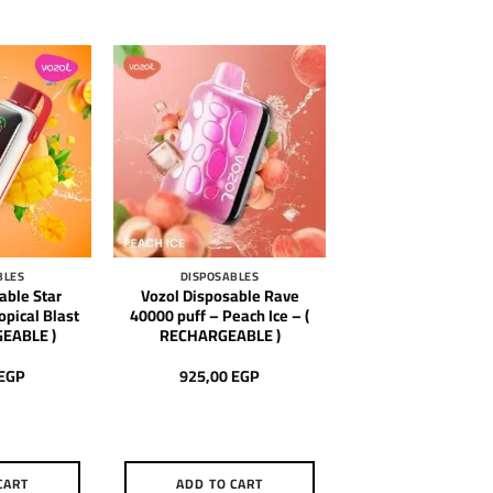
BLES
DISPOSABLES
able Star
Vozol Disposable Rave
opical Blast
40000 puff – Peach Ice – (
GEABLE )
RECHARGEABLE )
EGP
925,00
EGP
CART
ADD TO CART