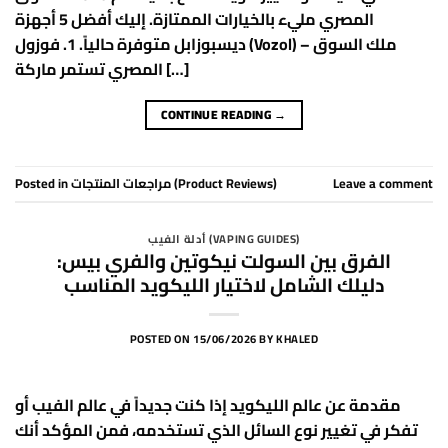
المصري مليء بالخيارات الممتازة. إليك أفضل 5 أجهزة
ديسبوزابل متوفرة حالياً. 1. فوزول (Vozol) – ملك السوق
المصري تستمر ماركة […]
CONTINUE READING
→
Posted in
مراجعات المنتجات (Product Reviews)
Leave a comment
أدلة الفيب (VAPING GUIDES)
الفرق بين السولت نيكوتين والفري بيس:
دليلك الشامل لاختيار الليكويد المناسب
POSTED ON
15/06/2026
BY
KHALED
مقدمة عن عالم الليكويد إذا كنت جديداً في عالم الفيب أو
تفكر في تغيير نوع السائل الذي تستخدمه، فمن المؤكد أنك