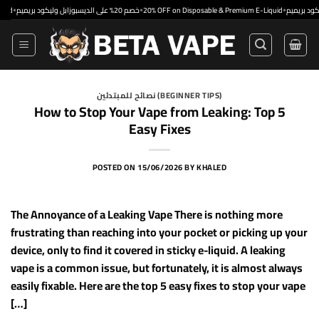
Skip
•
•
خصم 20% على الديسبوزابل وليكود بريميم
20% OFF on Disposable & Premium E-Liquid
to
content
نصائح للمبتدئين (BEGINNER TIPS)
How to Stop Your Vape from Leaking: Top 5
Easy Fixes
POSTED ON
15/06/2026
BY
KHALED
The Annoyance of a Leaking Vape There is nothing more
frustrating than reaching into your pocket or picking up your
device, only to find it covered in sticky e-liquid. A leaking
vape is a common issue, but fortunately, it is almost always
easily fixable. Here are the top 5 easy fixes to stop your vape
[…]