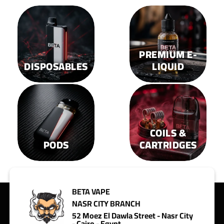
PREMIUM E-
DISPOSABLES
LIQUID
COILS &
PODS
CARTRIDGES
BETA VAPE
NASR CITY BRANCH
52 Moez El Dawla Street - Nasr City
- Cairo - Egypt