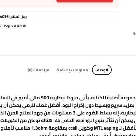
رمز المنتج:
4036
التصنيف:
بودات
الوصف
معلومات إضافية
مراجعات (0)
يعد الكويل المناسب بمقاومة 0.6ohm هو 