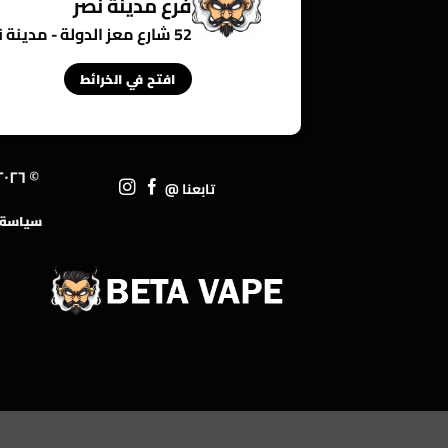
فرع مدينة نصر
52 شارع معز الدولة - مدينة نصر - القاهرة - مصر
افتح في الخرائط
© ٢٠٢٦ • ١TP٢٥T
تابعنا @
سياسة ا