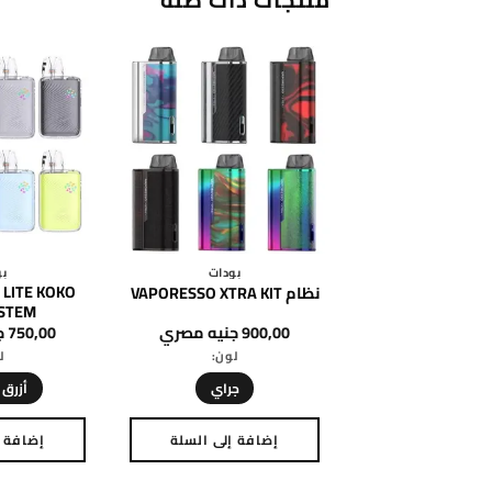
بودات
بو
 LITE KOKO
نظام VAPORESSO XTRA KIT
STEM
900,00
جنيه مصري
750,00
ج
لون:
ل
جراي
أزرق
إضافة إلى السلة
إضافة إ
هناك