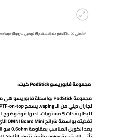
✅ أصلي 100%
💵 دفع عند الاستلام
🚚 توصيل سريع
🦁 BetaVape
مجموعة فابوريسو PodStick كيت:
تأتي لك بتجربة vaping رائعة. تتوفر الألوان المتاحة: قطر، أزرق، سيلفر، جولدي، فانتوم، أسود.