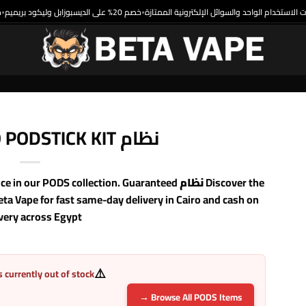
خصم 20% على الديسبوزابل وليكود بريميم
•
نظام VAPORESSO PODSTICK KIT
Discover the
نظام VAPORESSO PODSTICK KIT
ce in our PODS collection. Guaranteed
ta Vape for fast same-day delivery in Cairo and cash on
very across Egypt.
⚠️
s currently out of stock
Browse All PODS Items →