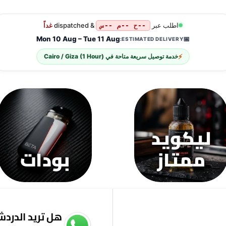
العديد
العديد
الع
من
من
من
الأشكال
الأشكال
ال
اطلب عبر
& dispatched
غداً
--ح --م --س
المختلفة
المختلفة
ال
Mon 10 Aug – Tue 11 Aug
📅
ESTIMATED DELIVERY:
لهذا
لهذا
لهذ
⚡
خدمة توصيل سريعة متاحة في
Cairo / Giza (1 Hour)
المنتج.
المنتج.
الم
يمكن
يمكن
يم
اختيار
اختيار
اخت
الخيارات
الخيارات
الخ
على
على
عل
صفحة
صفحة
صف
ليكويد
المنتج
المنتج
الم
ممتاز
بودات
هل تريد الدردشة