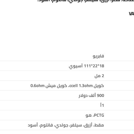
فابريو
18*22*111 آسيوي
2 مل
كويل ccell 1.3ohm، كويل ميش 0.6ohm
900 ألف دولار
1أ
PCTG، هو
مقط، أزرق، سيلفر، جولدي، فانتوم، أسود