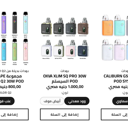
دات
بودات
CALIBURN G5
OXVA XLIM SQ PRO 30W
مجموع
POD SY
POD السيستم
 Q2 30W POD
نيه مصري
1.000,00
جنيه مصري
800,00
جنيه
ون:
لون:
OLOR Q2:
 سماوي
وود معدني
أبيض موف
عنب فوا
لى السلة
إضافة إلى السلة
إضافة إلى 
هناك
هناك
هن