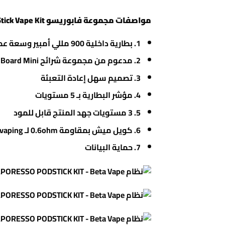
مواصفات مجموعة فابوريسو PodStick Vape Kit:
1. بطارية داخلية 900 مللي أمبير وسعة عصير إلكتروني 2 مل
2. مدعوم من مجموعة شرائح OMNI Board Mini
3. تصميم سهل إعادة التعبئة
4. مؤشر البطارية بـ 5 مستويات
5. 3 مستويات جهد المنتج قابل للمود
6. كويل ميش بمقاومة 0.6ohm لـ MTL vaping وكويل ccell 1.3ohm لأملاح النيكل وCBD
7. حماية البيانات