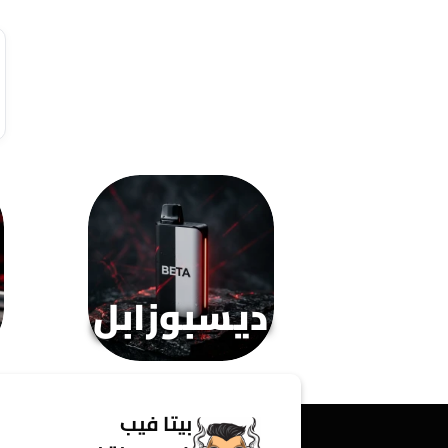
العديد
من
الأشكال
المختلفة
لهذا
المنتج.
يمكن
اختيار
الخيارات
على
صفحة
المنتج
ديسبوزابل
بيتا فيب