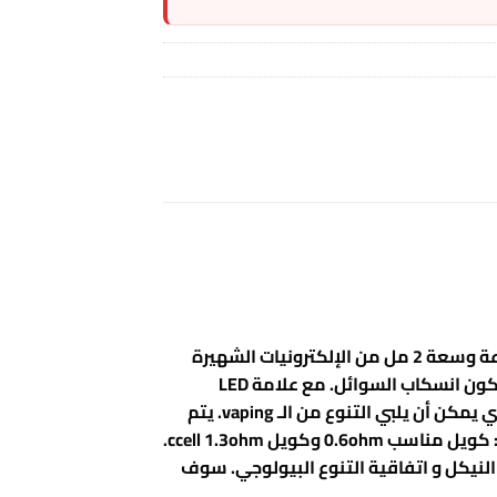
مجموعة PodStick بواسطة فابوريسو هي مجموعة أصلية للكتابة. يأتي مزودًا ببطارية 900 مللي أمبير في الساعة وسعة 2 مل من الإلكترونيات الشهيرة
لجنرال ديلي من الـ vaping. يسمح PTF-on-top بملء سريع وبسيط دون إخراج البود. أفضل غطاء للرمي يمكن أن يكون انسكاب السوائل. مع علامة LED
للبطارية ذات 5 مستويات، لديها قوة وضوح للبطارية. إنه يسلط الضوء على 3 مستويات من جهد المنتج المرن الذي يمكن أن يلبي التنوع من الـ vaping. يتم
تغذيته بواسطة شرائح OMNI Board Mini التي يمكن أن تتأثر بنوع الـvaping الخاص بك. هناك نوعان من الكويلات: كويل مناسب 0.6ohm وكويل ccell 1.3ohm.
الأفضل لـ MTL vaping وكويل ccell بمقاومة 1.3ohm مناسب لأملاح النيكل و اتفاقية التنوع البيولوجي. سوف