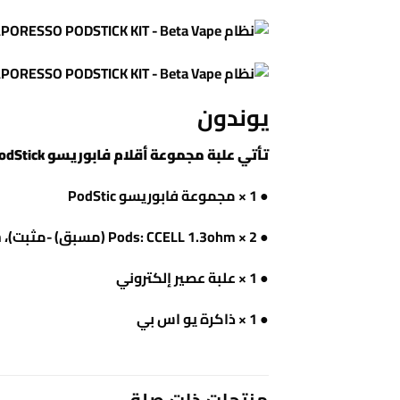
يوندون
تأتي علبة مجموعة أقلام فابوريسو PodStick مع:
● 1 × مجموعة فابوريسو PodStic
● 2 × Pods: CCELL 1.3ohm (مسبق) -مثبت)، MESHED 0.6ohm (في العلبة)
● 1 × علبة عصير إلكتروني
● 1 × ذاكرة يو اس بي
منتجات ذات صلة