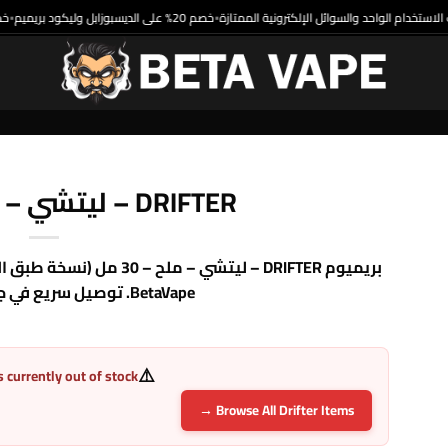
خصم 20% على الديسبوزابل وليكود بريميم
•
DRIFTER – ليتشي – ملح – 30 مل
بريميوم DRIFTER – ليتشي – 
BetaVape. توصيل سريع في جميع أنحاء مصر.
⚠️
s currently out of stock
Browse All Drifter Items →