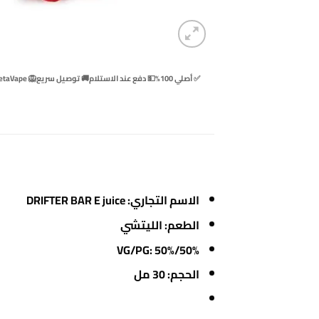
✅ أصلي 100%
💵 دفع عند الاستلام
🚚 توصيل سريع
🦁 BetaVape
الاسم التجاري: DRIFTER BAR E juice
الطعم: الليتشي
VG/PG: 50%/50%
الحجم: 30 مل