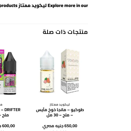
Explore more in our
ليكويد ممتاز
collection or view all
products
منتجات ذات صلة
ليكويد ممتاز
مت
طوكيو – مانجا خوخ مآيس
FTER
– ملح – 30 مل
ملح – 30 
650,00
جنيه مصري
600,00
ج