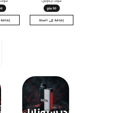
سولت نيكوتين:
سولت ن
50 ملغ
50 مل
إضافة إلى السلة
إضافة إ
هناك
العديد
من
الأشكال
المختلفة
لهذا
المنتج.
يمكن
اختيار
الخيارات
على
صفحة
المنتج
ديسبوزابل