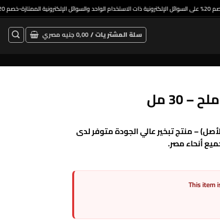
خصم 20% على السوائل الإلكترونية ذات الاستخدام الواحد والسوائل الإلكترونية الممتازة
خصم 20% على 
•
•
سلة المشتريات /
0,00
جنيه مصري
ملح – 30 مل (نسخة طبق الأصل) – منتج تبخير عالي الجودة متوفر لدى
This item i