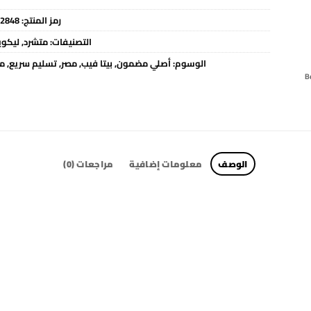
رمز المنتج:
2848
التصنيفات:
متشرد
,
ليكوي
الوسوم:
أصلي مضمون
,
بيتا فيب
,
مصر
,
تسليم سريع
,
مت
الوصف
معلومات إضافية
مراجعات (0)