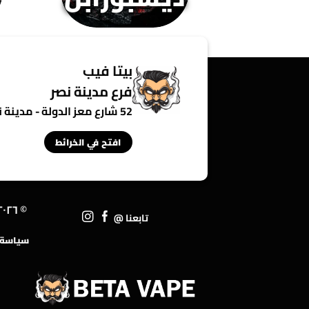
بيتا فيب
فرع مدينة نصر
52 شارع معز الدولة - مدينة نصر - القاهرة - مصر
افتح في الخرائط
© ٢٠٢٦ • ١TP٢٥T
تابعنا @
سياسة ا