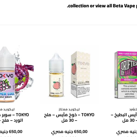
.
Beta Vape 
شرد
ليكويد ممتاز
ليكويد مم
DRI – آيس البطيخ –
TOKYO – خوخ مآيس – ملح
TOKYO – سو
مل
– 30 مل
الورد – ملح – 30 
نيه مصري
650,00
جنيه مصري
650,00
جنيه