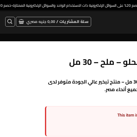
خصم 20% على السوائل الإلكترونية ذات الاستخدام الواحد والسوائل الإلكترونية الممتازة
خصم 20% على
•
•
سلة المشتريات /
0,00
جنيه مصري
بريميوم DRIFTER – آيس كريم الفراولة الحلوة – ملح – 30 مل – منتج تبخير عالي الجودة متوفر لدى
This item i