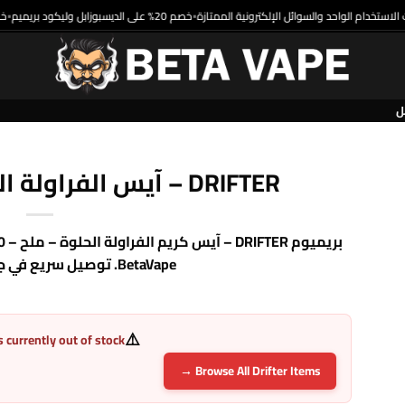
خصم 20% على الديسبوزابل وليكود بريميم
•
DRIFTER – آيس الفراولة الحلو – ملح – 30 مل
BetaVape. توصيل سريع في جميع أنحاء مصر.
⚠️
s currently out of stock
Browse All Drifter Items →