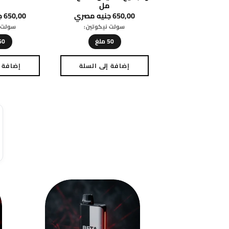
مل
650,00
جنيه مصري
650,00
ج
سولت نيكوتين:
سولت ن
50 ملغ
50 مل
إضافة إلى السلة
إضافة إ
هناك
العديد
من
الأشكال
المختلفة
لهذا
المنتج.
يمكن
اختيار
الخيارات
على
صفحة
المنتج