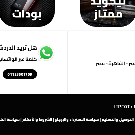
ليكويد
ممتاز
بودات
هل تريد الدردشة
كلمنا عبر الواتساب
01123601709
لتوصيل والتسليم
|
سياسة الاسترداد والإرجاع
|
الشروط والأحكام
|
سياسة الخ