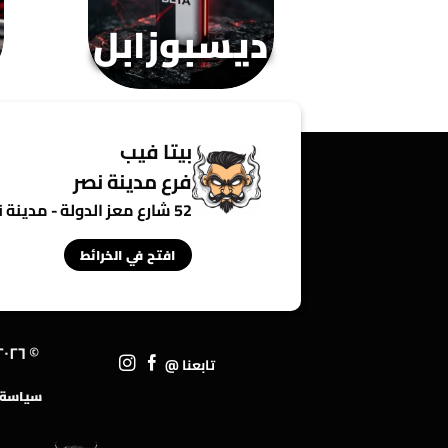
ديسبوزابل
بيتا فيب
فرع مدينة نصر
52 شارع معز الدولة - مدينة نصر - القاهرة - مصر
افتح في الخرائط
© ٢٠٢٦ • ١TP٢٥T
تابعنا @
سياسة ا