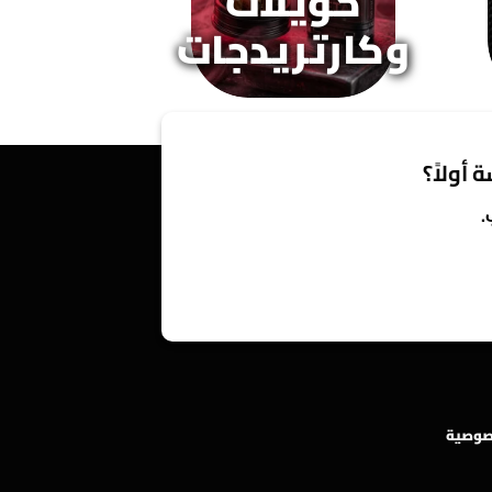
كويلات
وكارتريدجات
 أولاً؟
.
صوصية