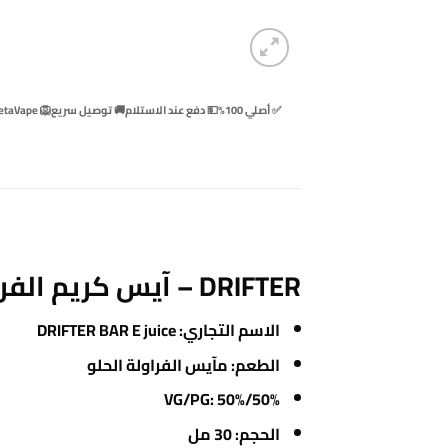
✅ أصلي 100%
💵 دفع عند الاستلام
🚚 توصيل سريع
🦁 BetaVape
DRIFTER – آيس كريم الفراولة الحلوة – ملح – 30 مل – منتج تبخير فاخر في مصر
الاسم التجاري: DRIFTER BAR E juice
الطعم: مآيس الفراولة الحلو
VG/PG: 50%/50%
الحجم: 30 مل