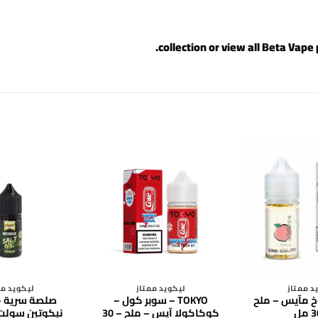
.
Beta Vape 
د ممتاز
ليكويد ممتاز
ليكويد مم
– خوخ مآيس – ملح
TOKYO – سوبر كول –
صلصة سرية –
كوكاكولا آيس – ملح – 30
نيكوتين سولت – 30