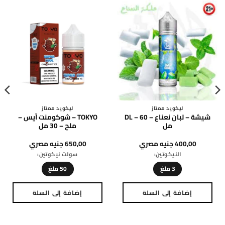
متشرد
ليكويد ممتاز
DRIFTER – PINEAPPLE PEAC
TOKYO – مشروب الخوخ
MANGO – SALT – 30ML
والبطيخ المآيس – ملح – 30
مل
600,00
جنيه مصري
650,00
جنيه مصري
سولت نيكوتين:
سولت نيكوتين:
50 ملغ
50 ملغ
إضافة إلى السلة
إضافة إلى السلة
هناك
هناك
العديد
العديد