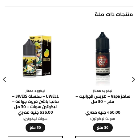
متشرد
ليكويد ممتاز
DRIFTER – آيس كريم التفاح
كوبانو بلاك – VGOD – ملح –
م
الحامض – ملح – 30 مل
30 مل
600,00
جنيه مصري
650,00
جنيه مصري
P
سولت نيكوتين:
سولت نيكوتين:
50 ملغ
50 ملغ