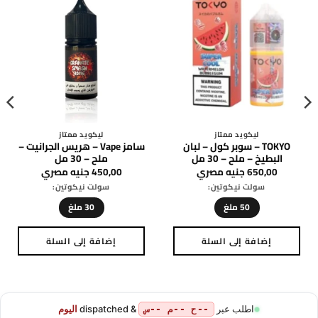
ليكويد ممتاز
ليكويد ممتاز
TOKYO – سوبر كول – دراجon
TOKYO – فراولة وليتشي
فاكهة – ملح – 30 مل
مآيس – ملح – 30 مل
650,00
جنيه مصري
650,00
جنيه مصري
سولت نيكوتين:
سولت نيكوتين:
50 ملغ
50 ملغ
إضافة إلى السلة
إضافة إلى السلة
هناك
هناك
العديد
العديد
من
من
الأشكال
الأشكال