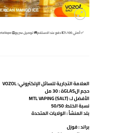
✅ أصلي 100%
💵 دفع عند الاستلام
🚚 توصيل سريع
🦁 BetaVape
العلامة التجارية للسائل الإلكتروني: VOZOL
حجم الGLASة : 30 مل
الأفضل لـ: MTL VAPING (SALT)
نسبة الخلط: 50/50
بلد المنشأ : الولايات المتحدة
براند : فوزل