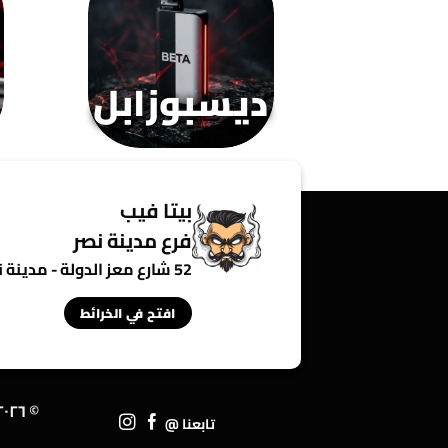
على
صفحة
المنتج
ديسبوزابل
بيتا فيب
فرع مدينة نصر
52 شارع معز الدولة - مدينة نصر - القاهرة - مصر
افتح في الخرائط
© ٢٠٢٦ • ١TP٢٥T
تابعنا @