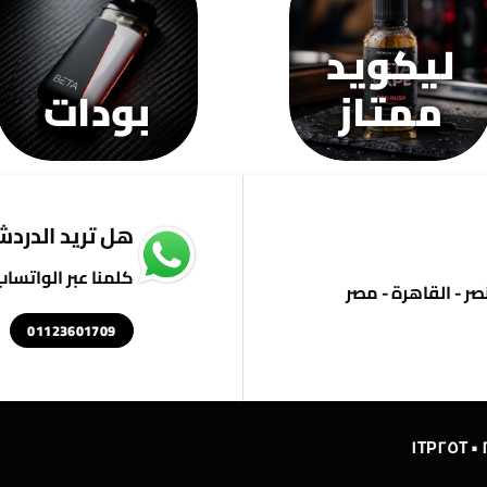
على
على
عل
صفحة
صفحة
صف
ليكويد
المنتج
المنتج
الم
ممتاز
بودات
هل تريد الدردشة
كلمنا عبر الواتساب
01123601709