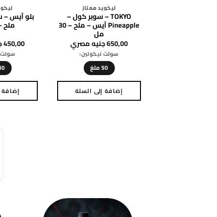
ليكويد ممتاز
ليكوي
TOKYO – سوبر كول –
بلو آيس – س
Pineapple آيس – ملح – 30
ملح – 30 
مل
650,00
جنيه مصري
450,00
ج
سولت نيكوتين:
سولت ن
50 ملغ
30 مل
إضافة إلى السلة
إضافة إ
هناك
العديد
من
الأشكال
المختلفة
لهذا
المنتج.
يمكن
اختيار
الخيارات