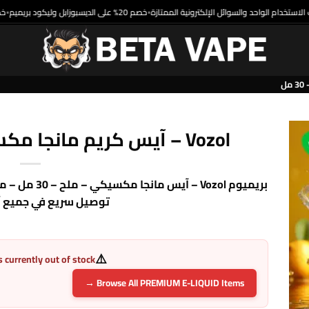
خصم 20% على الديسبوزابل وليكود بريميم
•
Vozol – آيس كريم مانجا مكسيكي – ملح – 30 مل
توصيل سريع في جميع أن
⚠️
s currently out of stock
Browse All PREMIUM E-LIQUID Items →