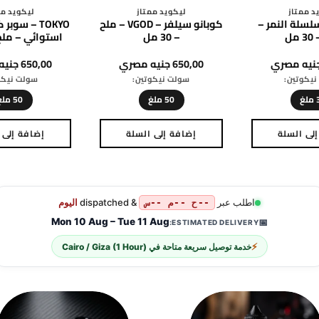
د ممتاز
ليكويد ممتاز
ليكويد مم
لسلة النمر –
كوبانو سيلفر – VGOD – ملح
TOKYO – سوب
مل
– 30 مل
استوائي – ملح – 0
نيه مصري
650,00
جنيه مصري
650,00
جنيه
يكوتين:
سولت نيكوتين:
سولت نيكو
غ
50 ملغ
50 ملغ
لى السلة
إضافة إلى السلة
إضافة إلى 
هناك
هناك
هن
العديد
العديد
الع
من
من
من
الأشكال
الأشكال
ال
اطلب عبر
& dispatched
اليوم
--ح --م --س
المختلفة
المختلفة
ال
Mon 10 Aug – Tue 11 Aug
📅
ESTIMATED DELIVERY:
لهذا
لهذا
لهذ
⚡
خدمة توصيل سريعة متاحة في
Cairo / Giza (1 Hour)
المنتج.
المنتج.
الم
يمكن
يمكن
يم
اختيار
اختيار
اخت
الخيارات
الخيارات
الخ