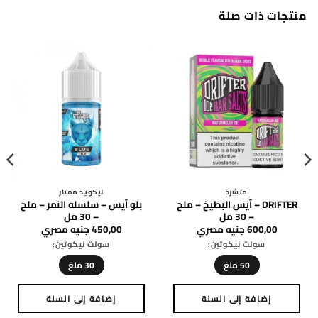
ليكويد ممتاز
متشرد
يشة – عنب – نيكوتين سولت
DRIFTER – آيس كريم التفاح
– 30 مل
الحامض – ملح – 30 مل
كوك
350,00
جنيه مصري
600,00
جنيه مصري
سولت نيكوتين:
سولت نيكوتين:
25 ملغ
20 ملغ
50 ملغ
إضافة إلى السلة
إضافة إلى السلة