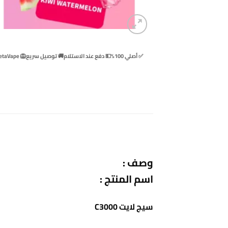
✅ أصلي 100%
💵 دفع عند الاستلام
🚚 توصيل سريع
🦁 BetaVape
وصف :
اسم المنتج :
سيج لايت C3000