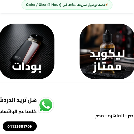
لهذا
⚡
خدمة توصيل سريعة متاحة في
Cairo / Giza (1 Hour)
المنتج.
يمكن
اختيار
الخيارات
على
صفحة
ليكويد
المنتج
ممتاز
بودات
هل تريد الدردشة
كلمنا عبر الواتساب
01123601709