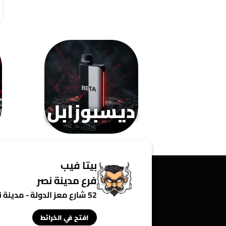
لهذا
المنتج.
يمكن
اختيار
الخيارات
على
صفحة
المنتج
ديسبوزابل
بيتا فيب
فرع مدينة نصر
52 شارع معز الدولة - مدينة نصر - القاهرة - مصر
افتح في الخرائط