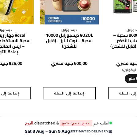
وزابل
ديسبوزابل
ديسبوزا
فابينجين 8000 سحبة –
VOZOL ديسبوزابل 10000
نب الأخضر
سحبة – توت الأرز – (قابل
سحبة للاستخدام
(قابل للشحن)
للشحن)
– آيس المانجا
لإعادة الت
نيه مصري
600,00
جنيه مصري
925,00
جنيه
يكوتين:
غ
لى السلة
إضافة إلى السلة
إضافة إلى 
هناك
العديد
من
الأشكال
اطلب عبر
& dispatched
اليوم
--ح --م --س
المختلفة
Sat 8 Aug – Sun 9 Aug
📅
ESTIMATED DELIVERY: