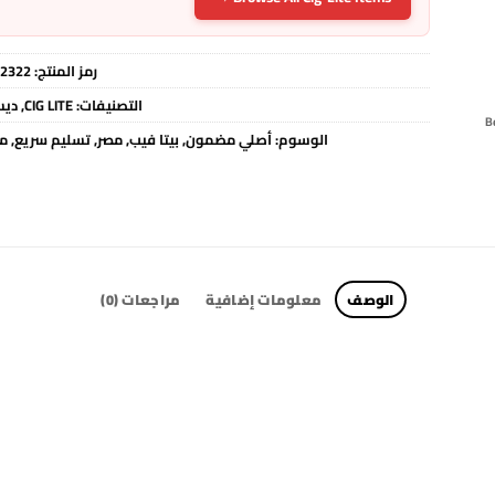
رمز المنتج:
2322
التصنيفات:
CIG LITE
,
ديس
الوسوم:
أصلي مضمون
,
بيتا فيب
,
مصر
,
تسليم سريع
,
مت
الوصف
معلومات إضافية
مراجعات (0)