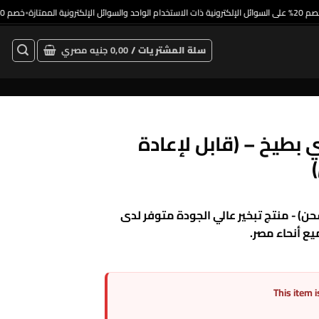
خصم 20% على السوائل الإلكترونية ذات الاستخدام الواحد والسوائل الإلكترونية الممتازة
خصم 20% ع
•
•
سلة المشتريات /
0,00
جنيه مصري
C3000 P – كيوي بطيخ – (قابل لإعادة
كيوي - (قابل للشحن) - منتج تبخير عالي الجودة متوفر لدى
This item i