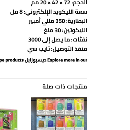
الحجم: 72 × 42 × 20 مم
سعة الليكويد الإلكتروني: 8 مل
البطارية: 350 مللي أمبير
النيكوتين: 30 ملغ
نفثات: ما يصل إلى 3000
منفذ التوصيل: تايب سي
Explore more in our
ديسبوزابل
collection or view all
pe products
منتجات ذات صلة