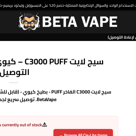
خصم 20% على الديسبوزابل وليكود بريميم
•
سيج لايت UFF
التوصيل)
سيج لايت C3000 الفاخر PUFF - بطيخ 
BetaVape. توصيل سريع لجميع أنحاء مصر.
⚠️
s currently out of stock
Browse All Cig-Lite Items →