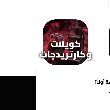
كويلات
وكارتريدجات
 أولاً؟
.