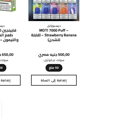
ديسبوزابل
ديسب
MOTI 7000 Puff –
Strawberry Banana – (قابلة
طعم الع
للشحن)
والليمون – 
500,00
جنيه مصري
650,00
ج
سولت نيكوتين:
سولت ن
50 ملغ
50 مل
إضافة إلى السلة
إضافة إ
هناك
العديد
من
الأشكال
المختلفة