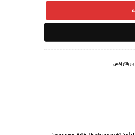
ة
ار بانثر إكس
حبة اوك سبا بانثر اكس 50000 سحبة لمفهوم تغيرك كلياً عن تغيير جسدك كل فترة، مع عدد من