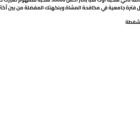
عية في مكافحة المشاة وبنكهتك المفضلة من بين أكثر من 10 نكهات جديدة ومخ