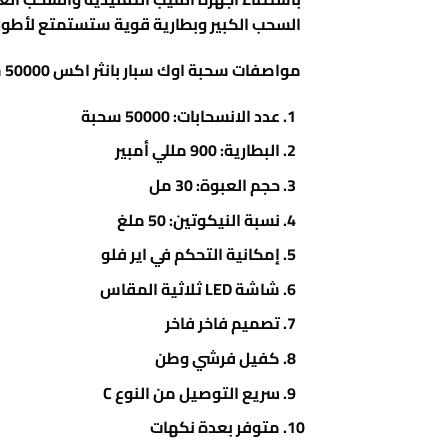
السحب الكبير وبطارية قوية ستستمتع لأطول فترة جام
مواصفات سحبة اوك سبار بانثر اكس 50000 شفطة
عدد الانسحابات: 50000 سحبة
البطارية: 900 مللي أمبير
حجم العبوة: 30 مل
نسبة النيكوتين: 50 ملغ
إمكانية التحكم في اير فلو
شاشة LED ثلاثية المقاس
تصميم فاخر فاخر
كفيل فرشي وطن
سريع التوصيل من النوع C
متوفر بعدة نكهات