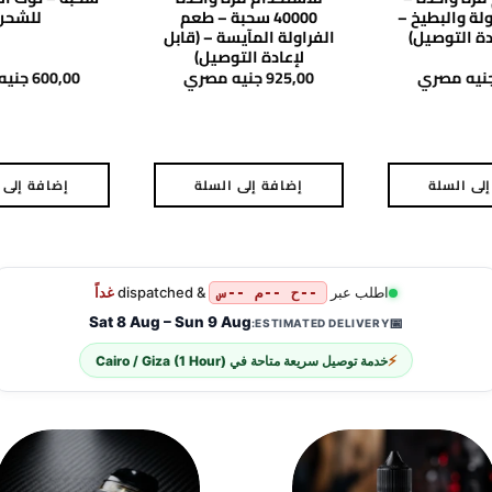
لة والبطيخ –
40000 سحبة – طعم
للشحن
دة التوصيل)
الفراولة المآيسة – (قابل
لإعادة التوصيل)
نيه مصري
925,00
جنيه مصري
600,00
جنيه
لى السلة
إضافة إلى السلة
إضافة إلى 
اطلب عبر
& dispatched
غداً
--ح --م --س
Sat 8 Aug – Sun 9 Aug
📅
ESTIMATED DELIVERY:
⚡
خدمة توصيل سريعة متاحة في
Cairo / Giza (1 Hour)