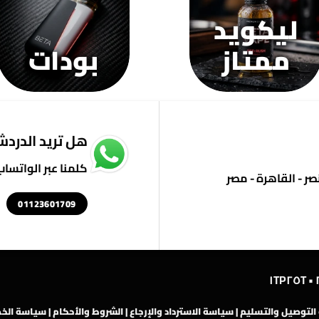
ليكويد
ممتاز
بودات
هل تريد الدردشة
كلمنا عبر الواتساب
01123601709
لتوصيل والتسليم
|
سياسة الاسترداد والإرجاع
|
الشروط والأحكام
|
سياسة الخ