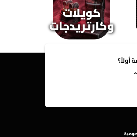
كويلات
وكارتريدجات
 أولاً؟
.
صوصية