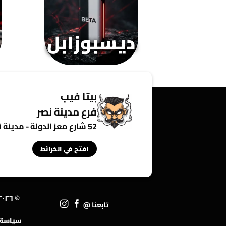
ديسبوزابل
بيتا فيب
فرع مدينة نصر
52 شارع معز الدولة - مدينة نصر - القاهرة - مصر
افتح في الخرائط
© ٢٠٢٦ • ١TP٢٥T
تابعنا @
سياسة ا