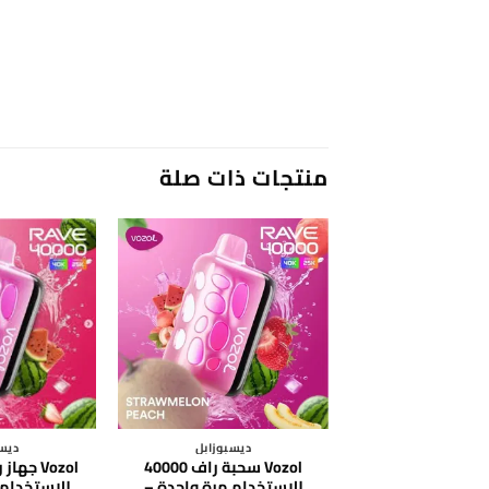
منتجات ذات صلة
ديسبوزابل
ديسب
Vozol سحبة راف 40000
للاستخدام مرة واحدة –
للاستخدام 