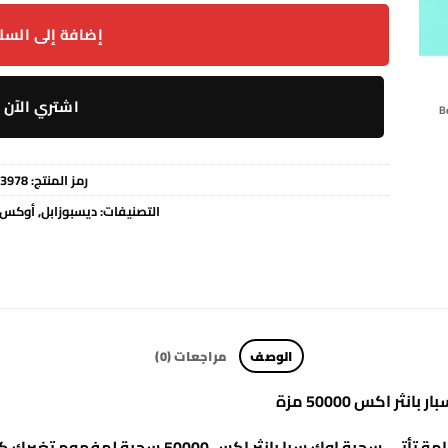
إضافة إلى السل
اشتري الآن
رمز المنتج:
3978
التصنيفات:
ديسبوزابل
,
أوكس ب
الوصف
مراجعات (0)
باستثناء أجهزة الفيب التقليدية والسحب العامة تأتي س