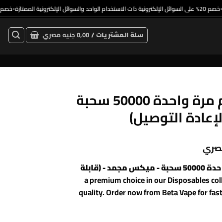
خصم 20% على السوائل الإلكترونية ذات الاستخدام الواحد والسوائل الإلكترونية الممتازة
•
سلة المشتريات /
0,00
جنيه مصري
OXBAR بانثر إكس فيب للاستخدام مرة واحدة 50000 سحبة
إعادة التوصيل)
صري
OXBAR بانثر إكس فيب للاستخدام مرة واحدة 50000 سحبة - ميكس مجمد - (قابلة
, a premium choice in our Disposables co
quality. Order now from Beta Vape for fast