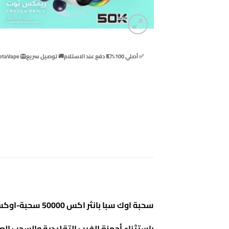
✅ أصلي 100%
💵 دفع عند الاستلام
🚚 توصيل سريع
🦁 BetaVape
سحبة اوك سبا بانثر اكس 50000 سحبة-اوكسبار بانثر اكس 50000 مزة