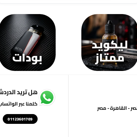
ليكويد
ممتاز
بودات
هل تريد الدردشة
كلمنا عبر الواتساب
01123601709