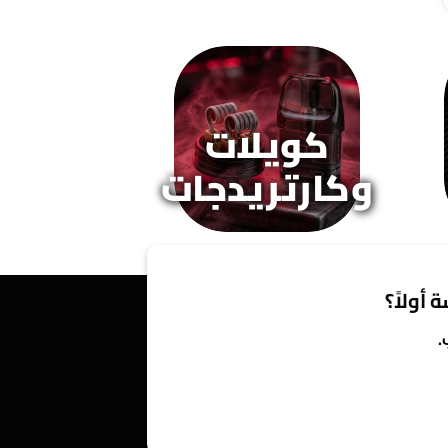
كويلات
وكارتريدجات
 أولاً؟
.